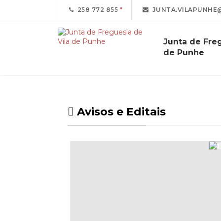
258 772 855
JUNTA.VILAPUNHE
Junta de Freg
de Punhe
Avisos e Editais