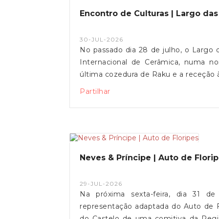
Encontro de Culturas | Largo da
30-JUL-2026
No passado dia 28 de julho, o Largo 
Internacional de Cerâmica, numa no
última cozedura de Raku e a receção
um encontro de culturas.Entre o fogo
Partilhar
viveu-se um momento único de convívi
de Freguesia de Vila de Punhe agradece
ao Núcleo Promotor do Auto da Flor
encontro.
Neves & Príncipe | Auto de Flori
29-JUL-2026
Na próxima sexta-feira, dia 31 d
representação adaptada do Auto de Fl
do Castelo de uma comitiva da Regi