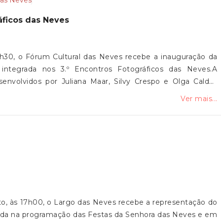
ráficos das Neves
9h30, o Fórum Cultural das Neves recebe a inauguração da
 integrada nos 3.º Encontros Fotográficos das Neves.A
senvolvidos por Juliana Maar, Silvy Crespo e Olga Caldas
artística, dedicada à fotografia contemporânea e à relação
Ver mais...
 comunidade no Vale do Neiva. A mostra integra ainda uma
ada em diálogo com os projetos fotográficos.A iniciativa é
iana do Castelo, pelo Fórum Cultural das Neves, pela Junta
 Associação Filhos do Neiva.A exposição estará patente até
a presença!
sto, às 17h00, o Largo das Neves recebe a representação do
grada na programação das Festas da Senhora das Neves e em