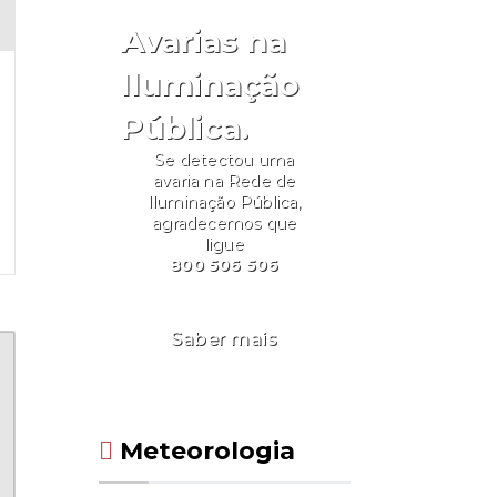
Avarias na
Iluminação
Pública.
Se detectou uma
avaria na Rede de
Iluminação Pública,
agradecemos que
ligue
800 506 506
Saber mais
Meteorologia