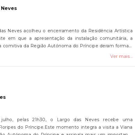
s Neves
das Neves acolheu o encerramento da Residência Artística
ite em que a apresentação da instalação comunitária, a
 à comitiva da Região Autónoma do Príncipe deram forma a
 da cerâmica e os ritmos tradicionais da Ilha do Príncipe,
Ver mais...
o e partilha entre pessoas, territórios e culturas.A Junta
 aos Filhos do Neiva, aos artistas, à comitiva do Príncipe,
ipes 5 de Agosto e a todos os que fizeram parte deste
pes
e julho, pelas 21h30, o Largo das Neves recebe uma
oripes do Príncipe.Este momento integra a visita a Viana
ão Autónoma do Príncipe e assinala mais um importante