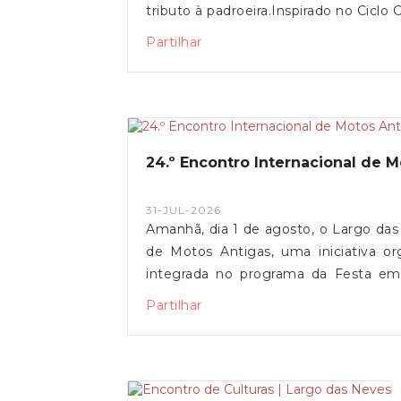
tributo à padroeira.Inspirado no Ciclo
popular que reúne ação, expressão
Partilhar
momentos solenes com episódios de 
realização anual contínua, afirma-s
como parte integrante da identidade
que partilham o Lugar das Neves.A
comunidade a assistir a esta tradição m
24.º Encontro Internacional de 
31-JUL-2026
Amanhã, dia 1 de agosto, o Largo da
de Motos Antigas, uma iniciativa o
integrada no programa da Festa e
décadas de história, este encontro 
Partilhar
convívio, de tradição e de paixão 
convida toda a comunidade a marcar pr