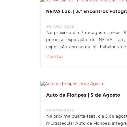
NEIVA Lab. | 3.º Encontros Fotog
04-AGO-2026
No próximo dia 7 de agosto, pelas 1
primeira exposição do NEIVA Lab.,
exposição apresenta os trabalhos de
durante o primeiro ano da residência 
Partilhar
entre arte, património, território e
obra inédita da ceramista Gracia, cri
promovida pela Câmara Municipal de V
de Freguesia de Vila de Punhe e pela
30 de setembro.Contamos com a voss
Auto da Floripes | 5 de Agosto
03-AGO-2026
Na próxima quarta-feira, dia 5 de ago
multissecular Auto da Floripes, inte