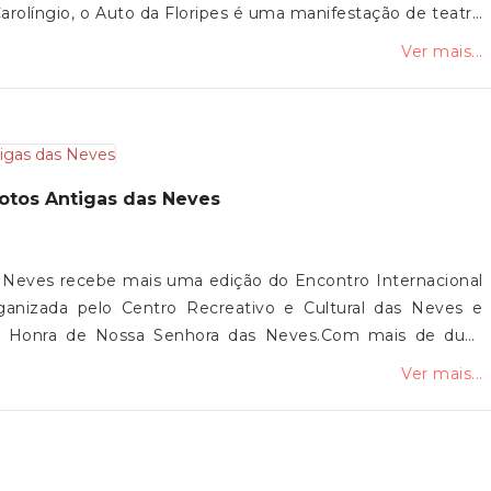
 Carolíngio, o Auto da Floripes é uma manifestação de teatro
 dramática, texto, canto, dança e mímica, conjugando
Ver mais...
comédia e sátira.Com uma longevidade assinalável e uma
e como uma das referências do teatro popular português e
 das comunidades de Vila de Punhe, Mujães e Barroselas,
 Junta de Freguesia de Vila de Punhe convida toda a
ultissecular.
Motos Antigas das Neves
s Neves recebe mais uma edição do Encontro Internacional
rganizada pelo Centro Recreativo e Cultural das Neves e
m Honra de Nossa Senhora das Neves.Com mais de duas
volta a reunir amantes das motos antigas, num momento de
Ver mais...
pelo motociclismo.A Junta de Freguesia de Vila de Punhe
esença nesta iniciativa.