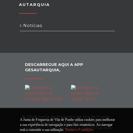
AUTARQUIA
Notícias
DESCARREGUE AQUI A APP
GESAUTARQUIA,
© 2026 Junta de Freguesia de Vila de Punhe.
A Junta de Freguesia de Vila de Punhe utiliza cookies para melhorar
Todos os direitos reservados |
Termos e
a sua experiência de navegação e para fins estatísticos. Ao navegar
Condições
|
*
Chamada para a rede/móvel fixa
está a consentir a sua utilização.
Termos e Condições