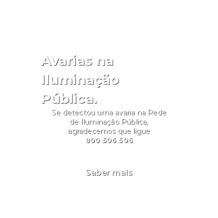
Avarias na
Iluminação
Pública.
Se detectou uma avaria na Rede
de Iluminação Pública,
agradecemos que ligue
800 506 506
Saber mais