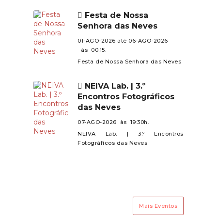
de todos.
Mujães e Barroselas.Contamos
Festa de Nossa
com a presença de todos neste
Senhora das Neves
encontro especial!
01-AGO-2026 até 06-AGO-2026
às 00:15.
Festa de Nossa Senhora das Neves
NEIVA Lab. | 3.º
Encontros Fotográficos
das Neves
07-AGO-2026 às 19:30h.
NEIVA Lab. | 3.º Encontros
Fotográficos das Neves
Mais Eventos