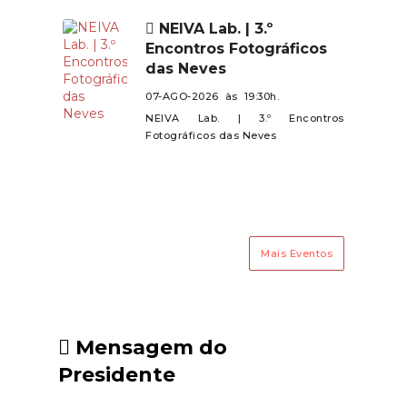
de todos.
Mujães e Barroselas.Contamos
NEIVA Lab. | 3.º
com a presença de todos neste
Encontros Fotográficos
encontro especial!
das Neves
07-AGO-2026 às 19:30h.
NEIVA Lab. | 3.º Encontros
Fotográficos das Neves
Mais Eventos
Mensagem do
Presidente