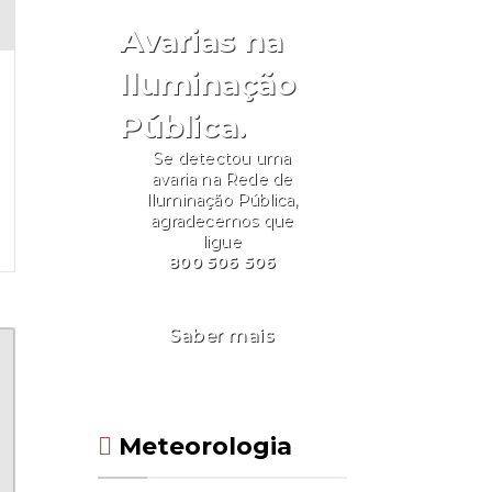
Avarias na
Iluminação
Pública.
Se detectou uma
avaria na Rede de
Iluminação Pública,
agradecemos que
ligue
800 506 506
Saber mais
Meteorologia