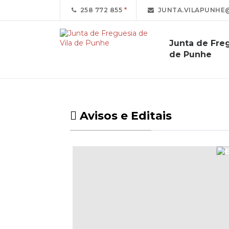
258 772 855
JUNTA.VILAPUNHE
Junta de Freg
de Punhe
Avisos e Editais