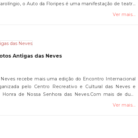
 Carolíngio, o Auto da Floripes é uma manifestação de teatro
 dramática, texto, canto, dança e mímica, conjugando
Ver mais...
comédia e sátira.Com uma longevidade assinalável e uma
e como uma das referências do teatro popular português e
 das comunidades de Vila de Punhe, Mujães e Barroselas,
 Junta de Freguesia de Vila de Punhe convida toda a
ultissecular.
Motos Antigas das Neves
s Neves recebe mais uma edição do Encontro Internacional
rganizada pelo Centro Recreativo e Cultural das Neves e
m Honra de Nossa Senhora das Neves.Com mais de duas
volta a reunir amantes das motos antigas, num momento de
Ver mais...
pelo motociclismo.A Junta de Freguesia de Vila de Punhe
esença nesta iniciativa.