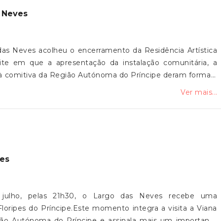
s Neves
das Neves acolheu o encerramento da Residência Artística
ite em que a apresentação da instalação comunitária, a
 à comitiva da Região Autónoma do Príncipe deram forma a
 da cerâmica e os ritmos tradicionais da Ilha do Príncipe,
Ver mais...
o e partilha entre pessoas, territórios e culturas.A Junta
 aos Filhos do Neiva, aos artistas, à comitiva do Príncipe,
ipes 5 de Agosto e a todos os que fizeram parte deste
pes
e julho, pelas 21h30, o Largo das Neves recebe uma
oripes do Príncipe.Este momento integra a visita a Viana
ão Autónoma do Príncipe e assinala mais um importante