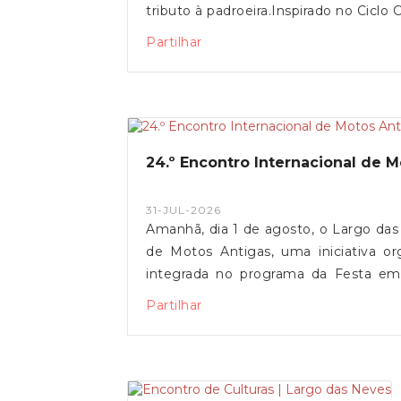
tributo à padroeira.Inspirado no Ciclo
popular que reúne ação, expressão
Partilhar
momentos solenes com episódios de 
realização anual contínua, afirma-s
como parte integrante da identidade
que partilham o Lugar das Neves.A
comunidade a assistir a esta tradição m
24.º Encontro Internacional de 
31-JUL-2026
Amanhã, dia 1 de agosto, o Largo da
de Motos Antigas, uma iniciativa o
integrada no programa da Festa e
décadas de história, este encontro 
Partilhar
convívio, de tradição e de paixão 
convida toda a comunidade a marcar pr