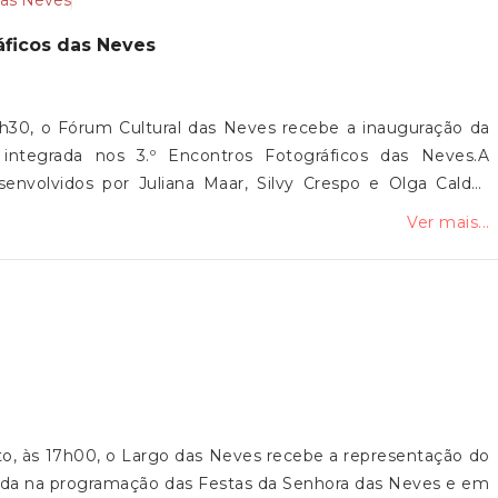
ráficos das Neves
9h30, o Fórum Cultural das Neves recebe a inauguração da
 integrada nos 3.º Encontros Fotográficos das Neves.A
senvolvidos por Juliana Maar, Silvy Crespo e Olga Caldas
artística, dedicada à fotografia contemporânea e à relação
Ver mais...
 comunidade no Vale do Neiva. A mostra integra ainda uma
ada em diálogo com os projetos fotográficos.A iniciativa é
iana do Castelo, pelo Fórum Cultural das Neves, pela Junta
 Associação Filhos do Neiva.A exposição estará patente até
a presença!
sto, às 17h00, o Largo das Neves recebe a representação do
grada na programação das Festas da Senhora das Neves e em