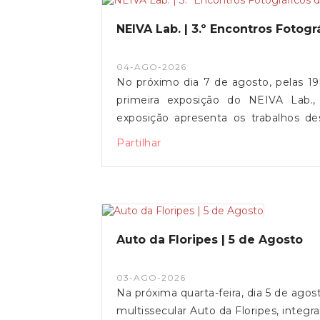
NEIVA Lab. | 3.º Encontros Fotog
04-AGO-2026
No próximo dia 7 de agosto, pelas 1
primeira exposição do NEIVA Lab.,
exposição apresenta os trabalhos de
durante o primeiro ano da residência 
Partilhar
entre arte, património, território e
obra inédita da ceramista Gracia, cri
promovida pela Câmara Municipal de V
de Freguesia de Vila de Punhe e pela
30 de setembro.Contamos com a voss
Auto da Floripes | 5 de Agosto
03-AGO-2026
Na próxima quarta-feira, dia 5 de ago
multissecular Auto da Floripes, inte