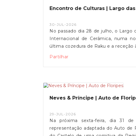
Encontro de Culturas | Largo da
30-JUL-2026
No passado dia 28 de julho, o Largo 
Internacional de Cerâmica, numa no
última cozedura de Raku e a receção
um encontro de culturas.Entre o fogo
Partilhar
viveu-se um momento único de convívi
de Freguesia de Vila de Punhe agradece
ao Núcleo Promotor do Auto da Flor
encontro.
Neves & Príncipe | Auto de Flori
29-JUL-2026
Na próxima sexta-feira, dia 31 d
representação adaptada do Auto de Fl
do Castelo de uma comitiva da Regi