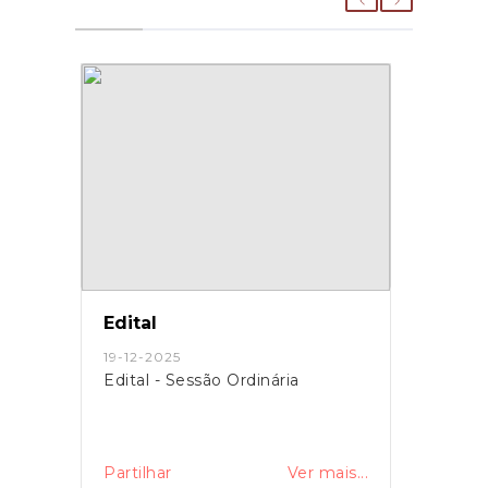
Edital
Edita
19-12-2025
20-10
Edital - Sessão Ordinária
Edita
is...
Partilhar
Ver mais...
Partil