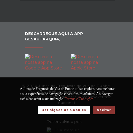
DESCARREGUE AQUI A APP
GESAUTARQUIA,
© 2026 Junta de Freguesia de Vila de Punhe.
A Junta de Freguesia de Vila de Punhe utiliza cookies para melhorar
Todos os direitos reservados |
Termos e
a sua experiência de navegação e para fins estatísticos. Ao navegar
Condições
|
*
Chamada para a rede/móvel fixa
está a consentir a sua utilização.
Termos e Condições
nacional
Definiçoes de Cookies
Aceitar
Desenvolvido por: