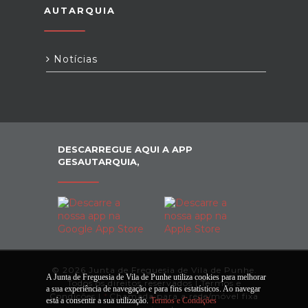
AUTARQUIA
Notícias
DESCARREGUE AQUI A APP
GESAUTARQUIA,
© 2026 Junta de Freguesia de Vila de Punhe.
A Junta de Freguesia de Vila de Punhe utiliza cookies para melhorar
Todos os direitos reservados |
Termos e
a sua experiência de navegação e para fins estatísticos. Ao navegar
Condições
|
*
Chamada para a rede/móvel fixa
está a consentir a sua utilização.
Termos e Condições