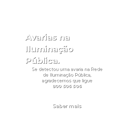
Avarias na
Iluminação
Pública.
Se detectou uma avaria na Rede
de Iluminação Pública,
agradecemos que ligue
800 506 506
Saber mais