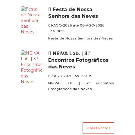
de todos.
Mujães e Barroselas.Contamos
Festa de Nossa
com a presença de todos neste
Senhora das Neves
encontro especial!
01-AGO-2026 até 06-AGO-2026
às 00:15.
Festa de Nossa Senhora das Neves
NEIVA Lab. | 3.º
Encontros Fotográficos
das Neves
07-AGO-2026 às 19:30h.
NEIVA Lab. | 3.º Encontros
Fotográficos das Neves
Mais Eventos