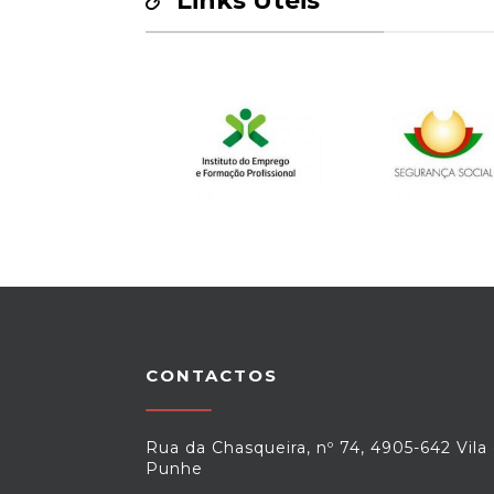
Links Úteis
CONTACTOS
Rua da Chasqueira, nº 74, 4905-642 Vila
Punhe