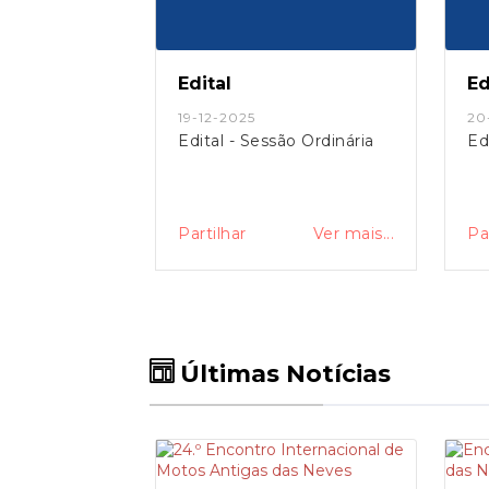
Edital
Ed
19-12-2025
20
o Ordinária
Edital - Sessão Ordinária
Ed
Ver mais...
Partilhar
Ver mais...
Pa
Últimas Notícias