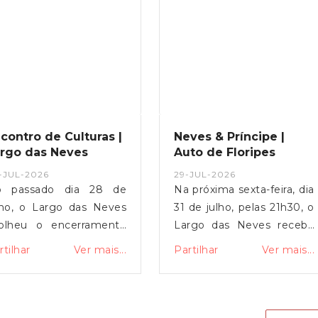
contro de Culturas |
Neves & Príncipe |
rgo das Neves
Auto de Floripes
-JUL-2026
29-JUL-2026
 passado dia 28 de
Na próxima sexta-feira, dia
lho, o Largo das Neves
31 de julho, pelas 21h30, o
olheu o encerramento
Largo das Neves recebe
 Residência Artística
uma representação
rtilhar
Ver mais...
Partilhar
Ver mais...
ternacional de Cerâmica,
adaptada do Auto de
uma noite em que a
Floripes do Príncipe.Este
presentação da
momento integra a visita
stalação comunitária, a
a Viana do Castelo de