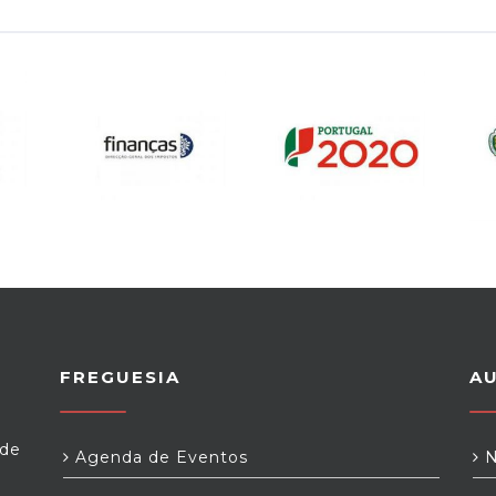
FREGUESIA
A
 de
Agenda de Eventos
N