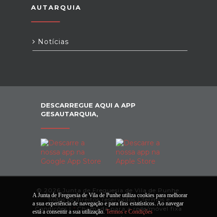
AUTARQUIA
Notícias
DESCARREGUE AQUI A APP
GESAUTARQUIA,
© 2026 Junta de Freguesia de Vila de Punhe.
A Junta de Freguesia de Vila de Punhe utiliza cookies para melhorar
Todos os direitos reservados |
Termos e
a sua experiência de navegação e para fins estatísticos. Ao navegar
Condições
|
*
Chamada para a rede/móvel fixa
está a consentir a sua utilização.
Termos e Condições