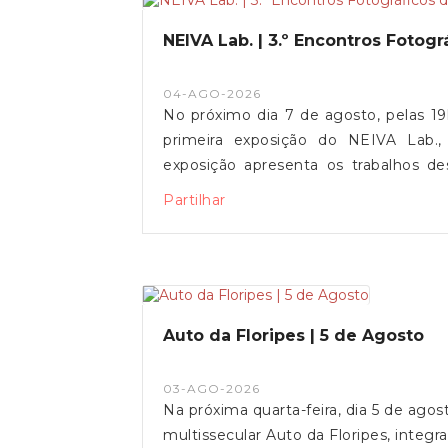
NEIVA Lab. | 3.º Encontros Fotog
04-AGO-2026
No próximo dia 7 de agosto, pelas 1
primeira exposição do NEIVA Lab.,
exposição apresenta os trabalhos de
durante o primeiro ano da residência 
Partilhar
entre arte, património, território e
obra inédita da ceramista Gracia, cri
promovida pela Câmara Municipal de V
de Freguesia de Vila de Punhe e pela
30 de setembro.Contamos com a voss
Auto da Floripes | 5 de Agosto
03-AGO-2026
Na próxima quarta-feira, dia 5 de ago
multissecular Auto da Floripes, inte