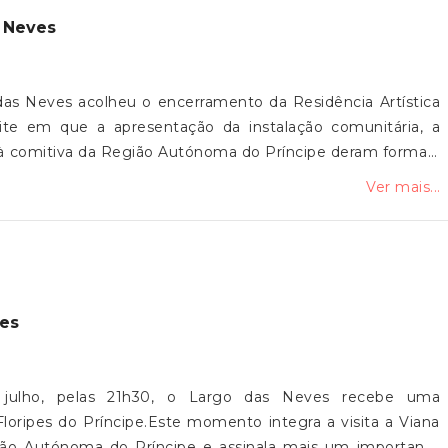
s Neves
das Neves acolheu o encerramento da Residência Artística
ite em que a apresentação da instalação comunitária, a
 à comitiva da Região Autónoma do Príncipe deram forma a
 da cerâmica e os ritmos tradicionais da Ilha do Príncipe,
Ver mais...
o e partilha entre pessoas, territórios e culturas.A Junta
 aos Filhos do Neiva, aos artistas, à comitiva do Príncipe,
ipes 5 de Agosto e a todos os que fizeram parte deste
pes
e julho, pelas 21h30, o Largo das Neves recebe uma
oripes do Príncipe.Este momento integra a visita a Viana
ão Autónoma do Príncipe e assinala mais um importante