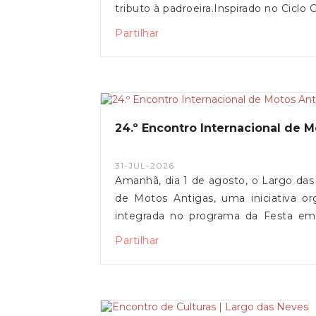
tributo à padroeira.Inspirado no Ciclo
popular que reúne ação, expressão
Partilhar
momentos solenes com episódios de 
realização anual contínua, afirma-s
como parte integrante da identidade
que partilham o Lugar das Neves.A
comunidade a assistir a esta tradição m
24.º Encontro Internacional de 
31-JUL-2026
Amanhã, dia 1 de agosto, o Largo da
de Motos Antigas, uma iniciativa o
integrada no programa da Festa e
décadas de história, este encontro 
Partilhar
convívio, de tradição e de paixão 
convida toda a comunidade a marcar pr