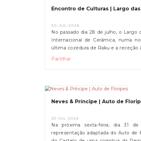
Encontro de Culturas | Largo da
30-JUL-2026
No passado dia 28 de julho, o Largo 
Internacional de Cerâmica, numa no
última cozedura de Raku e a receção
um encontro de culturas.Entre o fogo
Partilhar
viveu-se um momento único de convívi
de Freguesia de Vila de Punhe agradece
ao Núcleo Promotor do Auto da Flor
encontro.
Neves & Príncipe | Auto de Flori
29-JUL-2026
Na próxima sexta-feira, dia 31 d
representação adaptada do Auto de Fl
do Castelo de uma comitiva da Regi