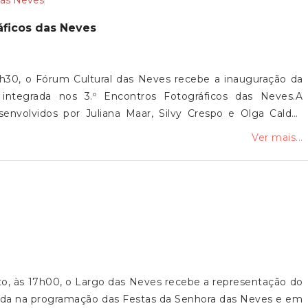
ráficos das Neves
9h30, o Fórum Cultural das Neves recebe a inauguração da
 integrada nos 3.º Encontros Fotográficos das Neves.A
senvolvidos por Juliana Maar, Silvy Crespo e Olga Caldas
artística, dedicada à fotografia contemporânea e à relação
Ver mais...
 comunidade no Vale do Neiva. A mostra integra ainda uma
ada em diálogo com os projetos fotográficos.A iniciativa é
iana do Castelo, pelo Fórum Cultural das Neves, pela Junta
 Associação Filhos do Neiva.A exposição estará patente até
a presença!
sto, às 17h00, o Largo das Neves recebe a representação do
grada na programação das Festas da Senhora das Neves e em