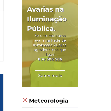
Avarias na
Iluminação
Pública.
Se detectou uma
avaria na Rede de
Iluminação Pública,
agradecemos que
ligue
800 506 506
Saber mais
Meteorologia