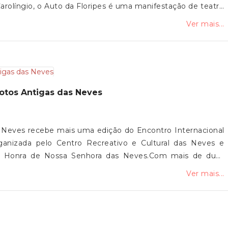
 Carolíngio, o Auto da Floripes é uma manifestação de teatro
 dramática, texto, canto, dança e mímica, conjugando
Ver mais...
comédia e sátira.Com uma longevidade assinalável e uma
e como uma das referências do teatro popular português e
 das comunidades de Vila de Punhe, Mujães e Barroselas,
 Junta de Freguesia de Vila de Punhe convida toda a
ultissecular.
Motos Antigas das Neves
s Neves recebe mais uma edição do Encontro Internacional
rganizada pelo Centro Recreativo e Cultural das Neves e
m Honra de Nossa Senhora das Neves.Com mais de duas
volta a reunir amantes das motos antigas, num momento de
Ver mais...
pelo motociclismo.A Junta de Freguesia de Vila de Punhe
esença nesta iniciativa.