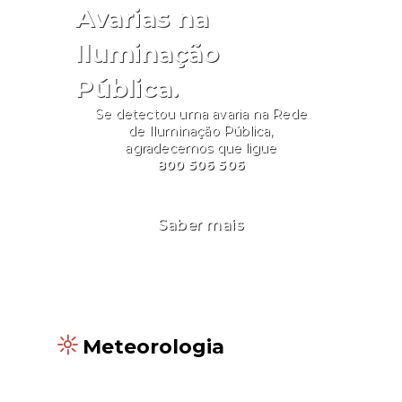
Avarias na
Iluminação
Pública.
Se detectou uma avaria na Rede
de Iluminação Pública,
agradecemos que ligue
800 506 506
Saber mais
Meteorologia