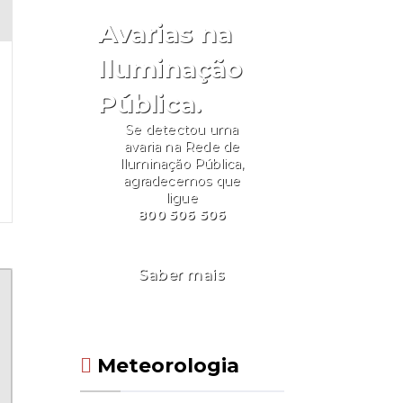
Avarias na
Iluminação
Pública.
Se detectou uma
avaria na Rede de
Iluminação Pública,
agradecemos que
ligue
800 506 506
Saber mais
Meteorologia