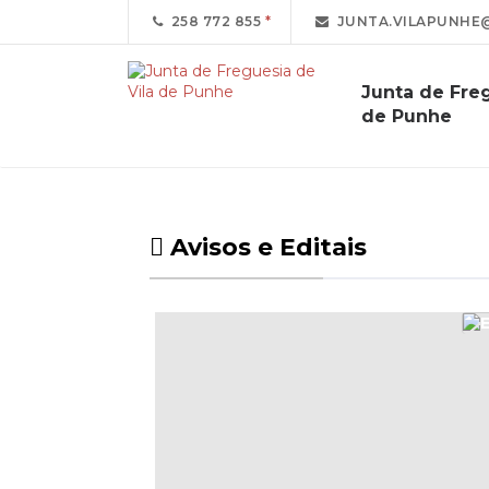
258 772 855
JUNTA.VILAPUNHE
Junta de Freg
de Punhe
Avisos e Editais