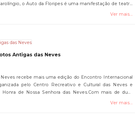
 Carolíngio, o Auto da Floripes é uma manifestação de teatro
 dramática, texto, canto, dança e mímica, conjugando
Ver mais...
comédia e sátira.Com uma longevidade assinalável e uma
e como uma das referências do teatro popular português e
 das comunidades de Vila de Punhe, Mujães e Barroselas,
 Junta de Freguesia de Vila de Punhe convida toda a
ultissecular.
Motos Antigas das Neves
s Neves recebe mais uma edição do Encontro Internacional
rganizada pelo Centro Recreativo e Cultural das Neves e
m Honra de Nossa Senhora das Neves.Com mais de duas
volta a reunir amantes das motos antigas, num momento de
Ver mais...
pelo motociclismo.A Junta de Freguesia de Vila de Punhe
esença nesta iniciativa.