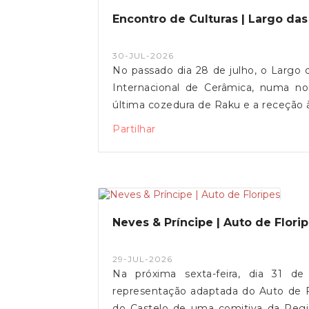
Encontro de Culturas | Largo da
30-JUL-2026
No passado dia 28 de julho, o Largo 
Internacional de Cerâmica, numa no
última cozedura de Raku e a receção
um encontro de culturas.Entre o fogo
Partilhar
viveu-se um momento único de convívi
de Freguesia de Vila de Punhe agradece
ao Núcleo Promotor do Auto da Flor
encontro.
Neves & Príncipe | Auto de Flori
29-JUL-2026
Na próxima sexta-feira, dia 31 d
representação adaptada do Auto de Fl
do Castelo de uma comitiva da Regi