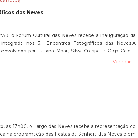
ráficos das Neves
9h30, o Fórum Cultural das Neves recebe a inauguração da
 integrada nos 3.º Encontros Fotográficos das Neves.A
senvolvidos por Juliana Maar, Silvy Crespo e Olga Caldas
artística, dedicada à fotografia contemporânea e à relação
Ver mais...
 comunidade no Vale do Neiva. A mostra integra ainda uma
ada em diálogo com os projetos fotográficos.A iniciativa é
iana do Castelo, pelo Fórum Cultural das Neves, pela Junta
 Associação Filhos do Neiva.A exposição estará patente até
a presença!
sto, às 17h00, o Largo das Neves recebe a representação do
grada na programação das Festas da Senhora das Neves e em