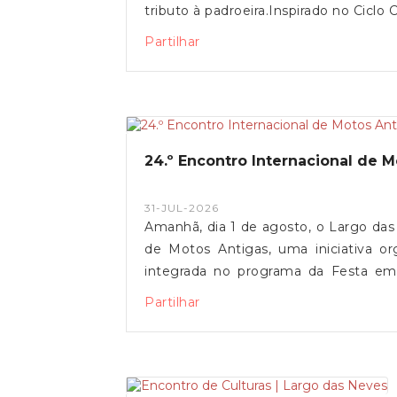
tributo à padroeira.Inspirado no Ciclo
popular que reúne ação, expressão
Partilhar
momentos solenes com episódios de 
realização anual contínua, afirma-s
como parte integrante da identidade
que partilham o Lugar das Neves.A
comunidade a assistir a esta tradição m
24.º Encontro Internacional de 
31-JUL-2026
Amanhã, dia 1 de agosto, o Largo da
de Motos Antigas, uma iniciativa o
integrada no programa da Festa e
décadas de história, este encontro 
Partilhar
convívio, de tradição e de paixão 
convida toda a comunidade a marcar pr