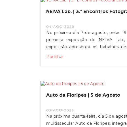
NEIVA Lab. | 3.º Encontros Fotog
04-AGO-2026
No próximo dia 7 de agosto, pelas 1
primeira exposição do NEIVA Lab.,
exposição apresenta os trabalhos de
durante o primeiro ano da residência 
Partilhar
entre arte, património, território e
obra inédita da ceramista Gracia, cri
promovida pela Câmara Municipal de V
de Freguesia de Vila de Punhe e pela
30 de setembro.Contamos com a voss
Auto da Floripes | 5 de Agosto
03-AGO-2026
Na próxima quarta-feira, dia 5 de ago
multissecular Auto da Floripes, inte