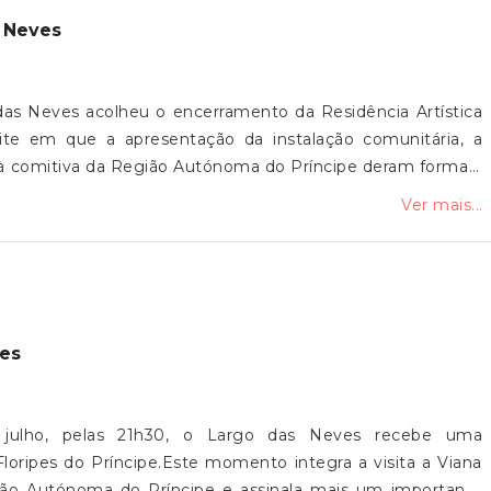
s Neves
das Neves acolheu o encerramento da Residência Artística
ite em que a apresentação da instalação comunitária, a
 à comitiva da Região Autónoma do Príncipe deram forma a
 da cerâmica e os ritmos tradicionais da Ilha do Príncipe,
Ver mais...
o e partilha entre pessoas, territórios e culturas.A Junta
 aos Filhos do Neiva, aos artistas, à comitiva do Príncipe,
ipes 5 de Agosto e a todos os que fizeram parte deste
pes
e julho, pelas 21h30, o Largo das Neves recebe uma
oripes do Príncipe.Este momento integra a visita a Viana
ão Autónoma do Príncipe e assinala mais um importante