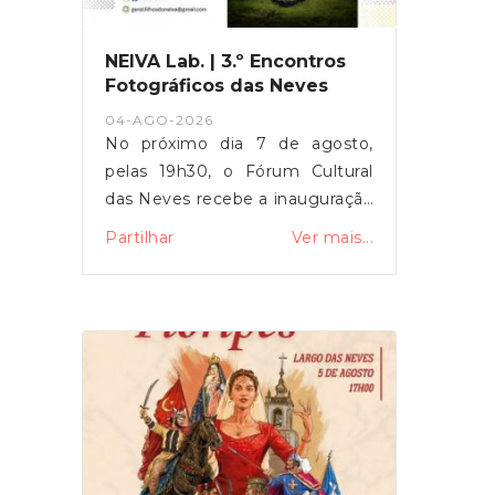
NEIVA Lab. | 3.º Encontros
Fotográficos das Neves
04-AGO-2026
No próximo dia 7 de agosto,
pelas 19h30, o Fórum Cultural
das Neves recebe a inauguração
da primeira exposição do NEIVA
Partilhar
Ver mais...
Lab., integrada nos 3.º
Encontros Fotográficos das
Neves.A exposição apresenta os
trabalhos desenvolvidos por
Juliana Maar, Silvy Crespo e
Olga Caldas durante o primeiro
ano da residência artística,
dedicada à fotografia
contemporânea e à relação