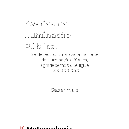
Avarias na
Iluminação
Pública.
Se detectou uma avaria na Rede
de Iluminação Pública,
agradecemos que ligue
800 506 506
Saber mais
Meteorologia