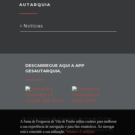
AUTARQUIA
Notícias
DESCARREGUE AQUI A APP
GESAUTARQUIA,
© 2026 Junta de Freguesia de Vila de Punhe.
A Junta de Freguesia de Vila de Punhe utiliza cookies para melhorar
Todos os direitos reservados |
Termos e
a sua experiência de navegação e para fins estatísticos. Ao navegar
Condições
|
*
Chamada para a rede/móvel fixa
está a consentir a sua utilização.
Termos e Condições