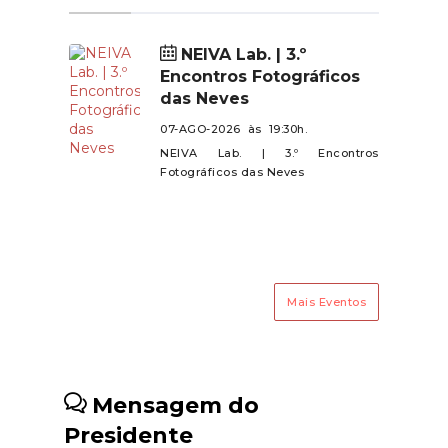
a compreensão e a colaboração
as autarquias de Vila de Punhe,
de todos.
Mujães e Barroselas.Contamos
NEIVA Lab. | 3.º
com a presença de todos neste
Encontros Fotográficos
encontro especial!
das Neves
07-AGO-2026 às 19:30h.
NEIVA Lab. | 3.º Encontros
Fotográficos das Neves
Mais Eventos
Mensagem do
Presidente