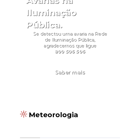
Avarias na
Iluminação
Pública.
Se detectou uma avaria na Rede
de Iluminação Pública,
agradecemos que ligue
800 506 506
Saber mais
Meteorologia