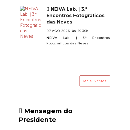
de todos.
Mujães e Barroselas.Contamos
NEIVA Lab. | 3.º
com a presença de todos neste
Encontros Fotográficos
encontro especial!
das Neves
07-AGO-2026 às 19:30h.
NEIVA Lab. | 3.º Encontros
Fotográficos das Neves
Mais Eventos
Mensagem do
Presidente